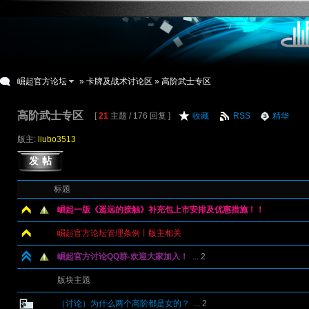
崛起官方论坛
»
卡牌及战术讨论区
» 高阶武士专区
高阶武士专区
[
21
主题 / 176 回复 ]
收藏
RSS
精华
版主:
liubo3513
发帖
标题
崛起一版《遥远的接触》补充包上市安排及优惠措施！！
崛起官方论坛管理条例丨版主相关
崛起官方讨论QQ群-欢迎大家加入！
...
2
版块主题
（讨论）为什么两个高阶都是女的？
...
2