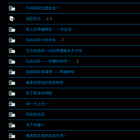
天神高階怎麼改進？
高阶想法
...
2
3
新人的蒂娜牌组！~~求改进
自由高阶卡组求改
...
2
左右的抉择—试组蒂娜爆发力卡组
自由高阶——帝娜的艳球！
...
2
老娘就是要爆费——蒂娜牌组
橡果抓牌流的简要构想
双子星坐侦测船
第一天上任~~
高阶的武器
关于蒂娜？
橡果莫非真的如此无用？