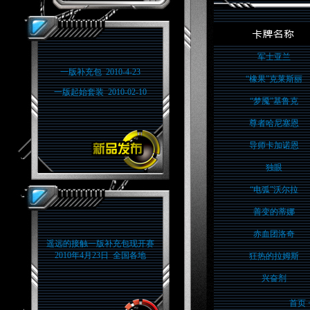
军士亚兰
一版补充包 2010-4-23
“橡果”克莱斯丽
一版起始套装 2010-02-10
“梦魇”基鲁克
尊者哈尼塞恩
导师卡加诺恩
独眼
“电弧”沃尔拉
善变的蒂娜
赤血团洛奇
遥远的接触一版补充包现开赛
2010年4月23日 全国各地
狂热的拉姆斯
兴奋剂
首页